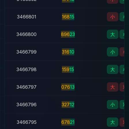
3466801
1
6
8
15
小
单
3466800
8
9
6
23
大
单
3466799
3
1
6
10
小
单
3466798
1
5
9
15
大
单
3466797
0
7
6
13
大
双
3466796
3
2
7
12
小
双
3466795
6
7
8
21
大
双