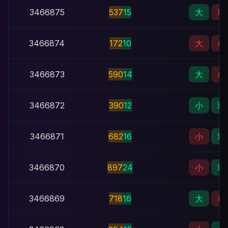
3466875
5
3
7
15
大
双
3466874
1
7
2
10
大
单
3466873
5
9
0
14
大
单
3466872
3
9
0
12
小
双
3466871
6
8
2
16
小
双
3466870
8
9
7
24
小
双
3466869
7
1
8
16
大
单