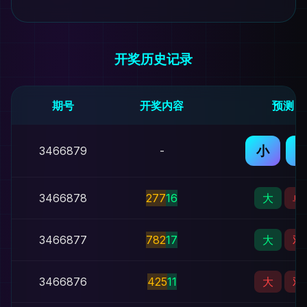
开奖历史记录
期号
开奖内容
预测
小
3466879
-
3466878
2
7
7
16
大
单
3466877
7
8
2
17
大
双
3466876
4
2
5
11
大
双