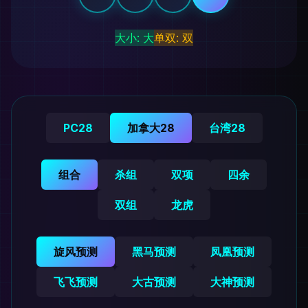
大小: 大
单双: 双
PC28
加拿大28
台湾28
组合
杀组
双项
四余
双组
龙虎
旋风预测
黑马预测
凤凰预测
飞飞预测
大古预测
大神预测