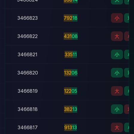
3466823
7
9
2
18
小
双
3466822
4
3
1
08
大
单
3466821
3
3
5
11
小
单
3466820
1
3
2
06
小
双
3466819
1
2
2
05
大
单
3466818
3
8
2
13
小
双
3466817
9
1
3
13
大
单