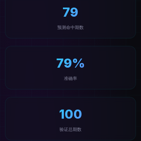
79
预测命中期数
79%
准确率
100
验证总期数