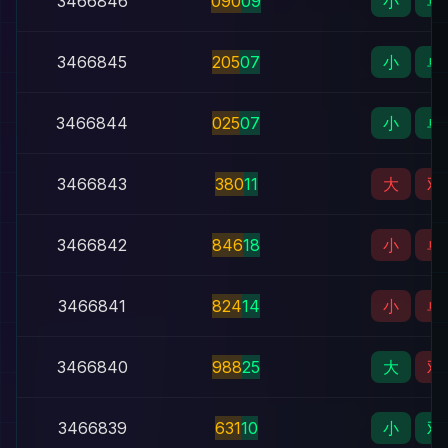
3466846
0
9
0
09
小
单
3466845
2
0
5
07
小
单
3466844
0
2
5
07
小
单
3466843
3
8
0
11
大
双
3466842
8
4
6
18
小
单
3466841
8
2
4
14
小
单
3466840
9
8
8
25
大
双
3466839
6
3
1
10
小
双